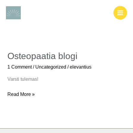
Skip
to
content
Osteopaatia blogi
Osteopaatia
blogi
1 Comment
/
Uncategorized
/
elevantius
Varsti tulemas!
Read More »