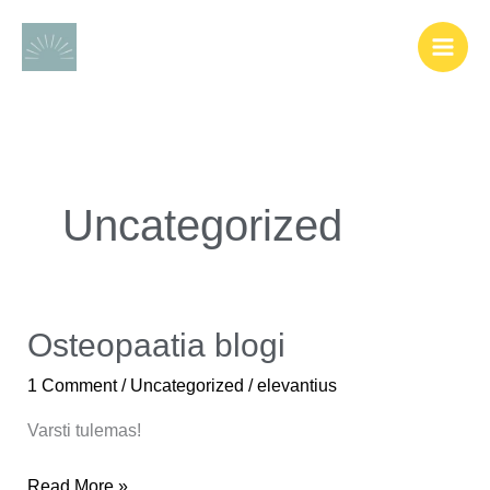
Skip
to
content
Uncategorized
Osteopaatia blogi
Osteopaatia
blogi
1 Comment
/
Uncategorized
/
elevantius
Varsti tulemas!
Read More »